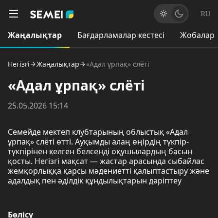
RU
Жаңалықтар
Бағдарламалар кестесі
Жобалар
Негізгі
Жаңалықтар
«Адал ұрпақ» слёті
«Адал ұрпақ» слёті
25.05.2026 15:14
Семейде мектеп клубтарының облыстық «Адал
ұрпақ» слёті өтті. Ауқымды алаң өңірдің түкпір-
түкпірінен келген белсенді оқушылардың басын
қосты. Негізгі мақсат — жастар арасында сыбайлас
жемқорлыққа қарсы мәдениетті қалыптастыру және
адалдық пен әділдік құндылықтарын дәріптеу
Бөлісу