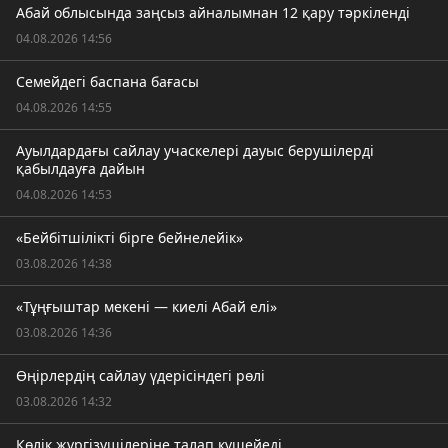
Абай облысында заңсыз айналымнан 12 қару тәркіленді
04.08.2026 14:56
Семейдегі баспана бағасы
04.08.2026 14:55
Ауылдардағы сайлау учаскелері дауыс берушілерді
қабылдауға дайын
04.08.2026 14:53
«Бейбітшілікті бірге бейнелейік»
03.08.2026 14:38
«Тұңғыштар мекені — киелі Абай елі»
03.08.2026 14:36
Өңірлердің сайлау үдерісіндегі рөлі
03.08.2026 14:32
Көлік жүргізушілеріне талап күшейеді