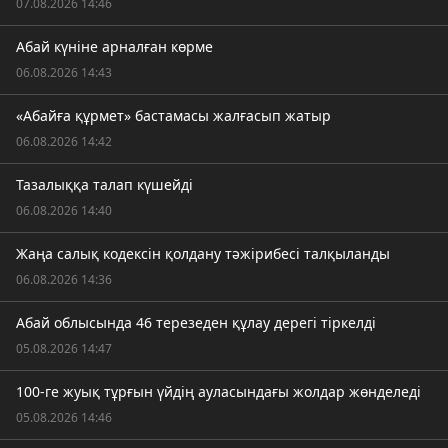
07.08.2026 14:46
Абай күніне арналған көрме
06.08.2026 14:43
«Абайға құрмет» бастамасы жалғасып жатыр
06.08.2026 14:42
Тазалыққа талап күшейді
06.08.2026 14:40
Жаңа салық кодексін қолдану тәжірибесі талқыланды
06.08.2026 14:36
Абай облысында 46 терезеден құлау дерегі тіркелді
05.08.2026 14:47
100-ге жуық тұрғын үйдің ауласындағы жолдар жөнделеді
05.08.2026 14:46