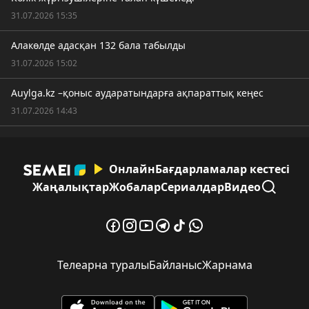
31.07.2026 15:35
Алакөлде адасқан 132 бала табылды
31.07.2026 15:02
Auylga.kz –қоныс аударатындарға ақпараттық кеңес
31.07.2026 14:43
Онлайн
Бағдарламалар кестесі
Жаңалықтар
Жобалар
Сериалдар
Видео
Телеарна туралы
Байланыс
Жарнама