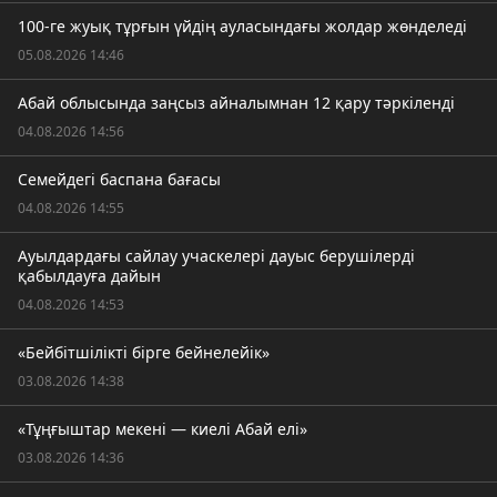
100-ге жуық тұрғын үйдің ауласындағы жолдар жөнделеді
05.08.2026 14:46
Абай облысында заңсыз айналымнан 12 қару тәркіленді
04.08.2026 14:56
Семейдегі баспана бағасы
04.08.2026 14:55
Ауылдардағы сайлау учаскелері дауыс берушілерді
қабылдауға дайын
04.08.2026 14:53
«Бейбітшілікті бірге бейнелейік»
03.08.2026 14:38
«Тұңғыштар мекені — киелі Абай елі»
03.08.2026 14:36