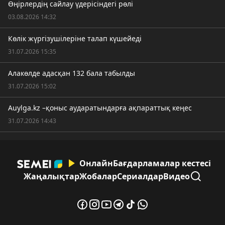
Өңірлердің сайлау үдерісіндегі рөлі
03.08.2026 14:32
Көлік жүргізушілеріне талап күшейеді
31.07.2026 15:35
Алакөлде адасқан 132 бала табылды
31.07.2026 15:02
Auylga.kz –қоныс аударатындарға ақпараттық кеңес
31.07.2026 14:43
Онлайн
Бағдарламалар кестесі
Жаңалықтар
Жобалар
Сериалдар
Видео