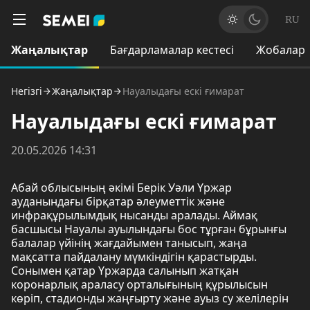
RU
Жаңалықтар
Бағдарламалар кестесі
Жобалар
Негізгі
Жаңалықтар
Науалыдағы ескі ғимарат
Науалыдағы ескі ғимарат
20.05.2026 14:31
Абай облысының әкімі Берік Уәли Үржар
ауданындағы бірқатар әлеуметтік және
инфрақұрылымдық нысанды аралады. Аймақ
басшысы Науалы ауылындағы бос тұрған бұрынғы
балалар үйінің жағдайымен танысып, жаңа
мақсатта пайдалану мүмкіндігін қарастырды.
Сонымен қатар Үржарда салынып жатқан
коронарлық араласу орталығының құрылысын
көріп, стадионды жаңғырту және ауыз су желілерін