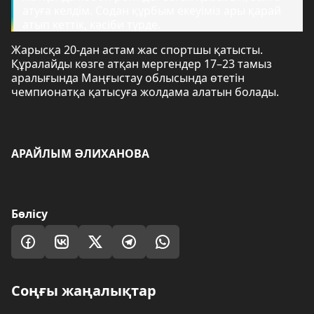
атуға келдім. Содан құрбым екеуіміз ары қарай
атып кеттік, кәсіби түрде.
Жарысқа 20-дан астам жас спортшы қатысты.
Құралайды көзге атқан мергендер 17–23 тамыз
аралығында Маңғыстау облысында өтетін
чемпионатқа қатысуға жолдама алатын болады.
АРАЙЛЫМ ӘЛИХАНОВА
Бөлісу
Соңғы жаңалықтар