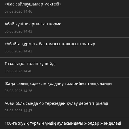
«Жас сайлаушылар мектебі»
07.08.2026 14:46
Абай күніне арналған көрме
06.08.2026 14:43
«Абайға құрмет» бастамасы жалғасып жатыр
06.08.2026 14:42
Тазалыққа талап күшейді
06.08.2026 14:40
Жаңа салық кодексін қолдану тәжірибесі талқыланды
06.08.2026 14:36
Абай облысында 46 терезеден құлау дерегі тіркелді
05.08.2026 14:47
100-ге жуық тұрғын үйдің ауласындағы жолдар жөнделеді