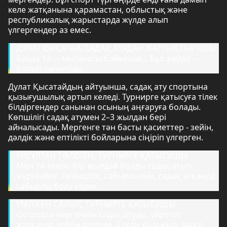
келе жатқанына қарамастан, облыстық және
республикалық жарыстарда жүлде алып
үлгергендер аз емес.
ДУЛАТ ҚЫСАТАЙ, САДАҚ АТУДАН ЖАТТЫҚТЫРУШЫ
Бұнда 13 --- нысанасы бойынша... Бұл жерде ---
болып саналады.
Дулат Қысатайдың айтуынша, садақ ату спортына
қызығушылық артып келеді. Турнирге қатысуға тілек
білдіргендер санынан осының аңғаруға болады.
Көпшілігі садақ атумен 2–3 жылдан бері
айналысады. Мергенге тән басты қасиеттер - зейін,
дәлдік және ептілікті бойларына сіңіріп үлгерген.
ЕРСҰЛТАН ТӨЛЕГЕН, ТУРНИРГЕ ҚАТЫСУШЫ
Мен 14-темін. Бір жылдай болды садақ атып
жүргеніме. Төзімділік, сабырлылық, садақ атқанда
сабырлы болу керек.
ҮМІТКЕН САЛЫҚ, ТУРНИРГЕ ҚАТЫСУШЫ
Островта көргенмін садақ атуды, үйретіп
жатқанда хобби ретінде. Соған қызығып, залға