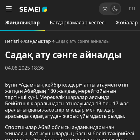
RU
Жаңалықтар
Бағдарламалар кестесі
Жобалар
Негізгі
Жаңалықтар
Садақ ату сәнге айналды
Садақ ату сәнге айналды
04.08.2025 18:36
Бүгін «Адамның кейбір кездері» атты атаумен өтіп
жатқан Абайдың 180 жылдық мерейтойының
төртінші күні. Мерекелік шаралар аясында
Бейбітшілік аралындағы этноауылда 13 пен 17 жас
аралығындағы жасөспірім ұлдар мен қыздар
арасында садақ атудан жарыс ұйымдастырылды.
Спортшылар Абай облысы ауданындарынан
жиналды. Қатысушылардың басым бөлігі тәжірибелі
мергендер. Бұл спорт түрі өңірде енді ғана дамып