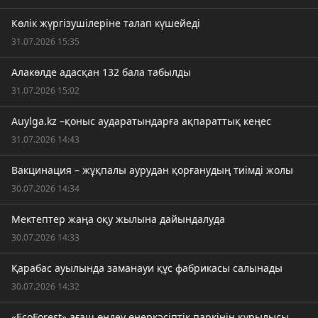
Көлік жүргізушілеріне талап күшейеді
31.07.2026 15:35
Алакөлде адасқан 132 бала табылды
31.07.2026 15:02
Auylga.kz –қоныс аударатындарға ақпараттық кеңес
31.07.2026 14:43
Вакцинация – жұқпалы аурудан қорғанудың тиімді жолы
30.07.2026 14:34
Мектептер жаңа оқу жылына дайындалуда
30.07.2026 14:33
Қарабас ауылында заманауи құс фабрикасы салынады
30.07.2026 14:32
«EcoForest» ағаш өңдеу өнеркәсіптік паркінің құрылысы