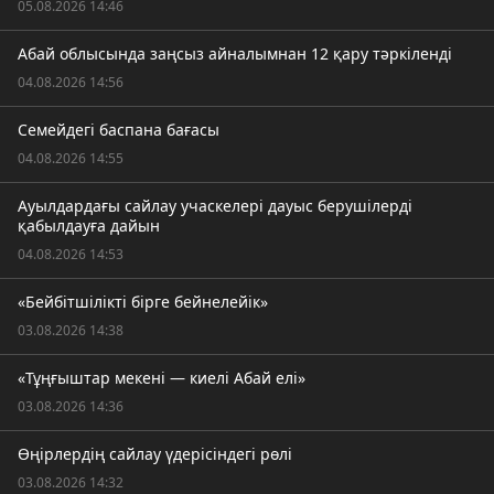
05.08.2026 14:46
Абай облысында заңсыз айналымнан 12 қару тәркіленді
04.08.2026 14:56
Семейдегі баспана бағасы
04.08.2026 14:55
Ауылдардағы сайлау учаскелері дауыс берушілерді
қабылдауға дайын
04.08.2026 14:53
«Бейбітшілікті бірге бейнелейік»
03.08.2026 14:38
«Тұңғыштар мекені — киелі Абай елі»
03.08.2026 14:36
Өңірлердің сайлау үдерісіндегі рөлі
03.08.2026 14:32