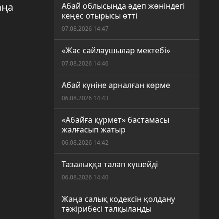
аңа
Абай облысында әдеп жөніндегі
кеңес отырысы өтті
07.08.2026 14:47
«Жас сайлаушылар мектебі»
07.08.2026 14:46
Абай күніне арналған көрме
06.08.2026 14:43
«Абайға құрмет» бастамасы
жалғасып жатыр
06.08.2026 14:42
Тазалыққа талап күшейді
06.08.2026 14:40
Жаңа салық кодексін қолдану
тәжірибесі талқыланды