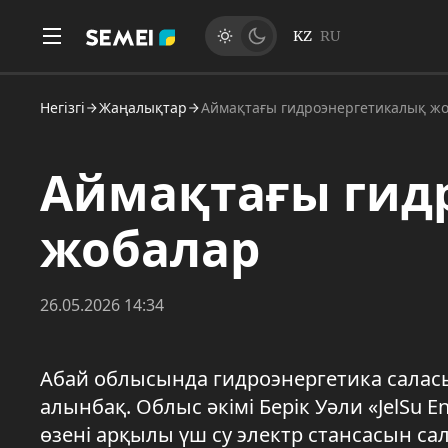
KZ
RU
Негізгі
Жаңалықтар
Аймақтағы гидроэнергетикалық ж
Аймақтағы гид
жобалар
26.05.2026 14:34
Абай облысында гидроэнергетика салас
алынбақ. Облыс әкімі Берік Уәли «JelSu 
өзені арқылы үш су электр стансасын са