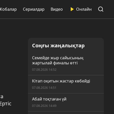
Жобалар
Сериалдар
Видео
Онлайн
Соңғы жаңалықтар
Семейде жыр сайысының
жартылай финалы өтті
07.08.2026 14:52
Кітап оқитын жастар көбейді
07.08.2026 14:51
ға
Абай тоқтаған үй
Ертіс
07.08.2026 14:49
ы