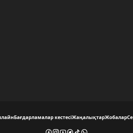
нлайн
Бағдарламалар кестесі
Жаңалықтар
Жобалар
С