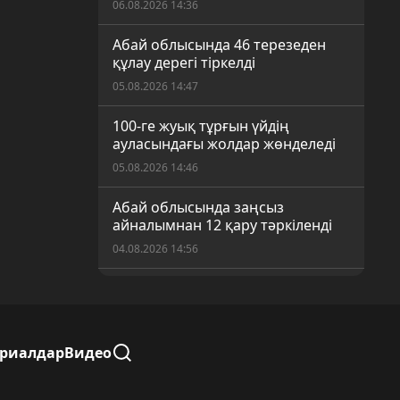
06.08.2026 14:36
Абай облысында 46 терезеден
құлау дерегі тіркелді
05.08.2026 14:47
100-ге жуық тұрғын үйдің
ауласындағы жолдар жөнделеді
05.08.2026 14:46
Абай облысында заңсыз
айналымнан 12 қару тәркіленді
04.08.2026 14:56
Семейдегі баспана бағасы
04.08.2026 14:55
Ауылдардағы сайлау учаскелері
ериалдар
Видео
дауыс берушілерді қабылдауға
дайын