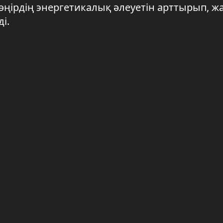
өңірдің энергетикалық әлеуетін арттырып, ж
і.