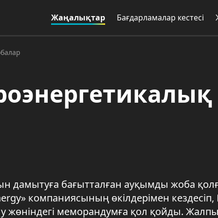
Жаңалықтар
Бағдарламалар кестесі
обалар
роэнергетикалық
ын дамытуға бағытталған ауқымды жоба қол
Energy» компаниясының өкілдерімен кездесіп, 
лу жөніндегі меморандумға қол қойды. Жалп