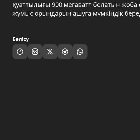
қуаттылығы 900 мегаватт болатын жоба 
жұмыс орындарын ашуға мүмкіндік беред
Бөлісу