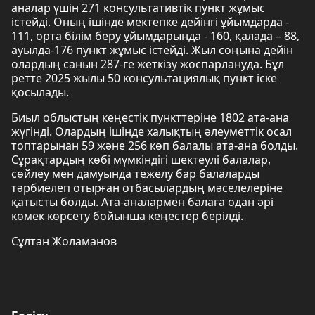
аналар үшін 271 консультативтік пункт жұмыс
істейді. Оның ішінде мектепке дейінгі ұйымдарда -
111, орта білім беру ұйымдарында - 160, қалада – 88,
ауылда-176 пункт жұмыс істейді. Жыл соңына дейін
олардың санын 287-ге жеткізу жоспарлануда. Бұл
ретте 2025 жылы 50 консультациялық пункт іске
қосылады.
Биыл облыстың кеңестік пункттеріне 1802 ата-ана
жүгінді. Олардың ішінде халықтың әлеуметтік осал
топтарынан 59 және 256 көп балалы ата-ана болды.
Сұрақтардың көбі мүмкіндігі шектеулі балалар,
сөйлеу мен дамуында тежелу бар балаларды
тәрбиелеп отырған отбасылардың мәселелеріне
қатысты болды. Ата-аналармен балаға одан әрі
көмек көрсету бойынша кеңестер берілді.
Сұлтан Жоламанов