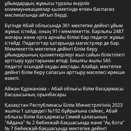
ұйымдардың жұмысы туралы өңірлік
комммуникациялар қызметінде өткен баспасөз
мәслихатында айтып берді.
Бүгінде Абай облысында 361 мектепке дейінгі ұйым
жұмыс істейді, оның 91-і мемлекеттік. Барлығы 2487
жоғары және орта арнайы білімі бар педагог жұмыс
істейді. Педагогтар қатарында магистрлер де бар.
Мемлекеттік мектепке дейінгі білім беру
ұйымдарының қызметкерлері жыл сайын біліктілікті
арттыру курстарынан өтеді. Биылғы жылы 565
педагог осындай оқуды аяқтады. Алайда, мектепке
дейінгі білім беру сапасын арттыру мәселесі ерекше
өзекті.
Айжан Құрманова – Абай облысы білім басқармасы
басшысының орынбасары
Қазақстан Республикасы Білім Министрлігінің 2023
жылғы 1 шілдедегі №192 бұйрығына сәйкес, Абай
облысы білім басқармасы Семей қаласының
"Айдана" № 2 бөбекжай-бақшасында және "Ақ бота"
№ 7 бөбекжай-бақшасында мектепке дейінгі