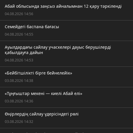
Абай облысында заңсыз айналымнан 12 қару тәркіленді
04.08.2026 14:56
Семейдегі баспана бағасы
04.08.2026 14:55
Ауылдардағы сайлау учаскелері дауыс берушілерді
қабылдауға дайын
04.08.2026 14:53
«Бейбітшілікті бірге бейнелейік»
03.08.2026 14:38
«Тұңғыштар мекені — киелі Абай елі»
03.08.2026 14:36
Өңірлердің сайлау үдерісіндегі рөлі
03.08.2026 14:32