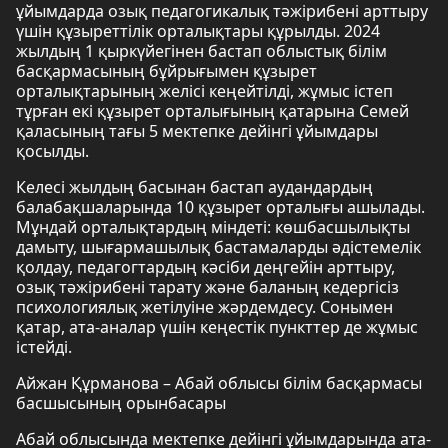
ұйымдарда озық педагогикалық тәжірибені арттыру
үшін құзыреттілік орталықтары құрылды. 2024
жылдың 1 қыркүйегінен бастап облыстық білім
басқармасының бұйрығымен құзырет
орталықтарының желісі кеңейтілді, жұмыс істеп
тұрған екі құзырет орталығының қатарына Семей
қаласының тағы 5 мектепке дейінгі ұйымдары
қосылды.
Келесі жылдың басынан бастап аудандардың
балабақшаларында 10 құзырет орталығы ашылады.
Мұндай орталықтардың міндеті: көшбасшылықты
дамыту, шығармашылық бастамаларды әдістемелік
қолдау, педагогтардың кәсіби деңгейін арттыру,
озық тәжірибені тарату және баланың кедергісіз
психологиялық жетілуіне жәрдемдесу. Сонымен
қатар, ата-аналар үшін кеңестік пункттер де жұмыс
істейді.
Айжан Құрманова – Абай облысы білім басқармасы
басшысының орынбасары
Абай облысында мектепке дейінгі ұйымдарында ата-