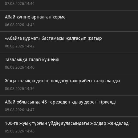
07.08.2026 14:46
Абай күніне арналған көрме
06.08.2026 14:43
«Абайға құрмет» бастамасы жалғасып жатыр
06.08.2026 14:42
Тазалыққа талап күшейді
06.08.2026 14:40
Жаңа салық кодексін қолдану тәжірибесі талқыланды
06.08.2026 14:36
Абай облысында 46 терезеден құлау дерегі тіркелді
05.08.2026 14:47
100-ге жуық тұрғын үйдің ауласындағы жолдар жөнделеді
05.08.2026 14:46