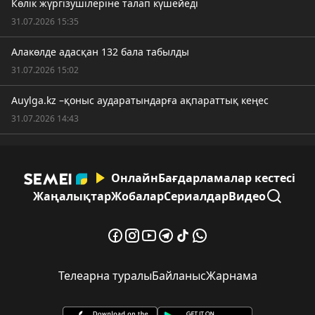
Көлік жүргізушілеріне талап күшейеді
31.07.2026 15:35
Алакөлде адасқан 132 бала табылды
31.07.2026 15:02
Auylga.kz –қоныс аударатындарға ақпараттық кеңес
31.07.2026 14:43
Онлайн
Бағдарламалар кестесі
Жаңалықтар
Жобалар
Сериалдар
Видео
Телеарна туралы
Байланыс
Жарнама