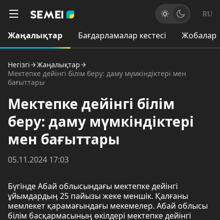
RU
Жаңалықтар
Бағдарламалар кестесі
Жобалар
Негізгі
Жаңалықтар
Мектепке дейінгі білім беру: даму мүмкіндіктері мен
бағыттары
Мектепке дейінгі білім
беру: даму мүмкіндіктері
мен бағыттары
05.11.2024 17:03
Бүгінде Абай облысындағы мектепке дейінгі
ұйымдардың 25 пайызы жеке меншік. Қалғаны
мемлекет қарамағындағы мекемелер. Абай облысы
білім басқармасының өкілдері мектепке дейінгі