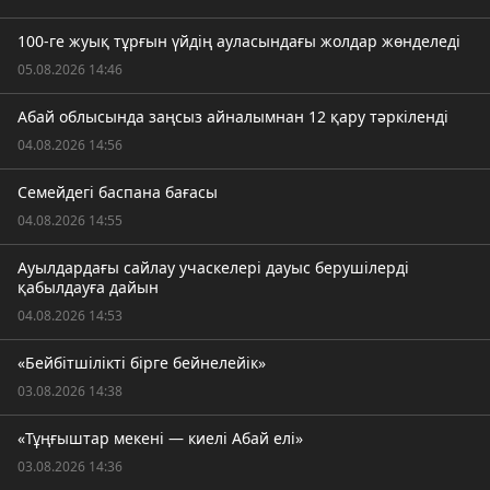
100-ге жуық тұрғын үйдің ауласындағы жолдар жөнделеді
05.08.2026 14:46
Абай облысында заңсыз айналымнан 12 қару тәркіленді
04.08.2026 14:56
Семейдегі баспана бағасы
04.08.2026 14:55
Ауылдардағы сайлау учаскелері дауыс берушілерді
қабылдауға дайын
04.08.2026 14:53
«Бейбітшілікті бірге бейнелейік»
03.08.2026 14:38
«Тұңғыштар мекені — киелі Абай елі»
03.08.2026 14:36