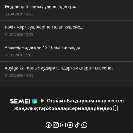
Өңірлердің сайлау үдерісіндегі рөлі
03.08.2026 14:32
Көлік жүргізушілеріне талап күшейеді
31.07.2026 15:35
Алакөлде адасқан 132 бала табылды
31.07.2026 15:02
Auylga.kz –қоныс аударатындарға ақпараттық кеңес
31.07.2026 14:43
Онлайн
Бағдарламалар кестесі
Жаңалықтар
Жобалар
Сериалдар
Видео