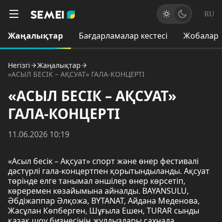
RU
Жаңалықтар
Бағдарламалар кестесі
Жобалар
Негізгі
Жаңалықтар
«АСЫЛ БЕСІК – АҚСУАТ» ГАЛА-КОНЦЕРТІ
«АСЫЛ БЕСІК – АҚСУАТ»
ГАЛА-КОНЦЕРТІ
11.06.2026 10:19
«Асыл бесік – Ақсуат» спорт және өнер фестивалі
дәстүрлі гала-концертпен қорытындыланды. Ақсуат
төрінде елге танымал әншілер өнер көрсетіп,
көреремен көзайымына айналды. BAYANSULU,
Әбдіжаппар Әлқожа, BYTANAT, Айдана Меденова,
Жасұлан Көпберген, Шұғыла Ешен, TURAR сынды
қазақ шоу бизнесінің жұлдыздары сахнада