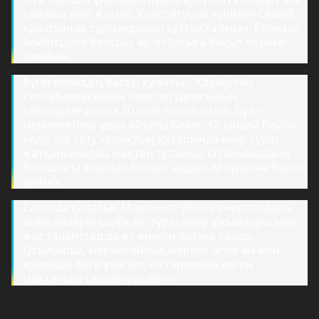
тамаша өтіп жатыр. Конституция күнімен Семей
қаласының тұрғындарын құттықтаймын. Елімізде
бейбітшілік болсын, әр отбасыға бақыт береке
тілеймін.
Бүгін еліміздің басты құжаты – Қазақстан
Республикасының Конституциясының
қабылданғанына 30 жыл толып отыр. Бұл –
мемлекетіміз үшін айтулы белес. Осындай бейбіт
елде, әрі тату халықтың қатарында өмір сүріп
жатқанымызды мақтан тұтамыз. Отанымыздың
болашағы жарқын болып, әрдайым гүлдене берсін
дейміз.
Сахнада қалалық Мәдениет үйінің өнерпаздары
әсем әндерін шырқап, түрлі өнер ұжымдары мен
жас таланттар да өз өнерін ортаға салды.
Осылайша, мерейтойлық мереке әсем ән мен
думанды биге ұласып, ел тарихына деген
мақтаныш сезімін күшейтті.