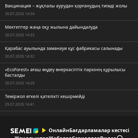
Вакцинация – жұқпалы аурудан қорғанудың тиімді жолы
30.07.2026 14:34
Мектептер жаңа оқу жылына дайындалуда
30.07.2026 14:33
Қарабас ауылында заманауи құс фабрикасы салынады
30.07.2026 14:32
«EcoForest» ағаш өңдеу өнеркәсіптік паркінің құрылысы
басталды
30.07.2026 14:29
Теміржол өткелі қателікті кешірмейді
29.07.2026 14:41
Онлайн
Бағдарламалар кестесі