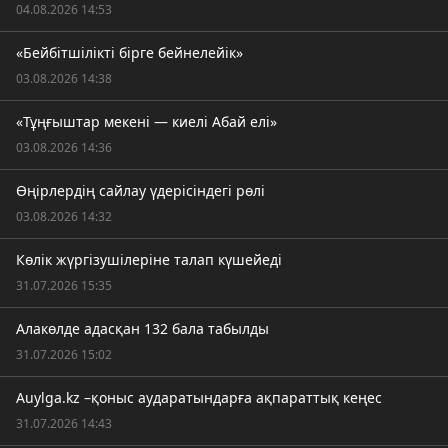
04.08.2026 14:53
«Бейбітшілікті бірге бейнелейік»
03.08.2026 14:38
«Тұңғыштар мекені — киелі Абай елі»
03.08.2026 14:36
Өңірлердің сайлау үдерісіндегі рөлі
03.08.2026 14:32
Көлік жүргізушілеріне талап күшейеді
31.07.2026 15:35
Алакөлде адасқан 132 бала табылды
31.07.2026 15:02
Auylga.kz –қоныс аударатындарға ақпараттық кеңес
31.07.2026 14:43