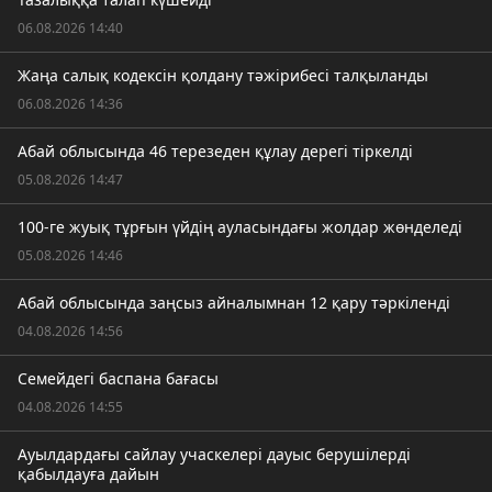
06.08.2026 14:40
Жаңа салық кодексін қолдану тәжірибесі талқыланды
06.08.2026 14:36
Абай облысында 46 терезеден құлау дерегі тіркелді
05.08.2026 14:47
100-ге жуық тұрғын үйдің ауласындағы жолдар жөнделеді
05.08.2026 14:46
Абай облысында заңсыз айналымнан 12 қару тәркіленді
04.08.2026 14:56
Семейдегі баспана бағасы
04.08.2026 14:55
Ауылдардағы сайлау учаскелері дауыс берушілерді
қабылдауға дайын