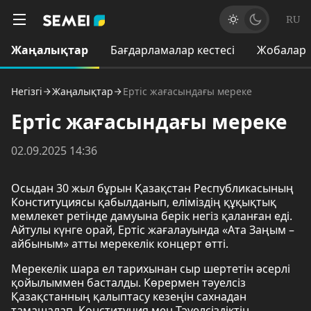
RU
Жаңалықтар
Бағдарламалар кестесі
Жобалар
Негізгі
Жаңалықтар
Ертіс жағасындағы мереке
Ертіс жағасындағы мереке
02.09.2025 14:36
Осыдан 30 жыл бұрын Қазақстан Республикасының
Конституциясы қабылданып, еліміздің құқықтық
мемлекет ретінде дамуына берік негіз қаланған еді.
Айтулы күнге орай, Ертіс жағалауында «Ата Заңым –
айбыным» атты мерекелік концерт өтті.
Мерекелік шара ел тарихынан сыр шертетін әсерлі
қойылыммен басталды. Көрермен тәуелсіз
Қазақстанның қалыптасу кезеңін сахнадан
тамашалап, Конституция мен Тәуелсіздіктің