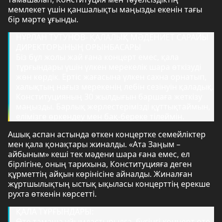
мемлекет үшін қаншалықты маңызды екенін тағы
бір мәрте ұғынды.
НҰРЛАН ТУТУНОВ- ҚАЛАЛЫҚ МӘДЕНИЕТ САРАЙЫ
ДИРЕКТОРЫНЫҢ ОРЫНБАСАРЫ
Біз бұл жолы жай ғана концерт емес, қала
тұрғындары үшін үлкен мерекелік шара өткізуді
жөн көрдік. Ертіс жағасына үлкен сахна орнатып,
халықтың нағыз мерекенің лебін сезінуін қаладық.
Конституцияның 30 жылдығын баршаға жеткізу
маңызды. Барлық жерлестерімізді құттықтаймын,
елімізге өркендеу мен бақ-береке тілеймін.
Ашық аспан астында өткен концертке семейліктер
мен қала қонақтары жиналды. «Ата Заңым –
айбыным» кеші тек мәдени шара ғана емес, ел
бірлігіне, оның тарихына, Конституцияға деген
құрметтің айқын көрінісіне айналды. Жиналған
жұртшылықтың ыстық ықыласы концерттің ерекше
рухта өткенін көрсетті.
ҚАЛА ТҰРҒЫНДАРЫ:
Өте тамаша ұйымдастырылға, бүгінгі концерт өте