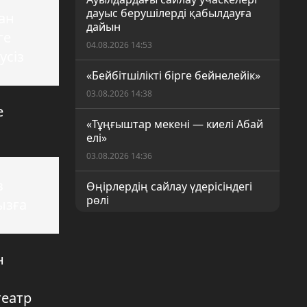
дауыс берушілерді қабылдауға
ан
дайын
ге
04.08.2026 14:53
усіз
«Бейбітшілікті бірге бейнелейік»
03.08.2026 14:38
е
«Тұңғыштар мекені — киелі Абай
елі»
03.08.2026 14:36
з
Өңірлердің сайлау үдерісіндегі
рөлі
ызға
03.08.2026 14:32
Көлік жүргізушілеріне талап
н
күшейеді
31.07.2026 15:35
театр