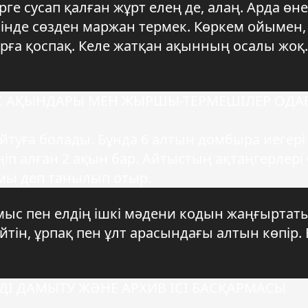
ге сусап қалған жұрт елең де, алаң. Арда өне
інде сөзден маржан термек. Көркем ойымен, 
рға қоспақ. Келе жатқан ақынның осалы жоқ.
ЫС АҚЫНДАРЫ МЕН ЖЫРШЫ-ТЕРМЕШІЛЕР ОДА
туға болады. Бұнда 6 алтын домбыра иегері 
п алған 2 ақын бар. Айтыстың ақтаңгерлері 
мы деп танылып отыр.
лмыс пен елдің ішкі мәдени кодын жаңғыртат
тін, ұрпақ пен ұлт арасындағы алтын көпір. 
ДІ ДАМЫТУ ЖӘНЕ АРХИВ ІСІ БАСҚАРМАСЫ