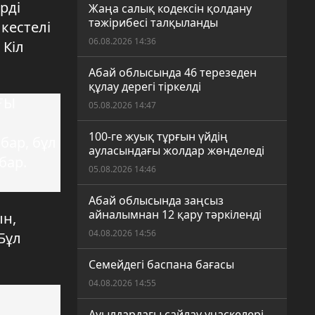
рді
Жаңа салық кодексін қолдану
тәжірибесі талқыланды
кестелі
06.08.2026 14:36
 Кіл
Абай облысында 46 терезеден
құлау дерегі тіркелді
ҒЫ
05.08.2026 14:47
100-ге жуық тұрғын үйдің
бар, бұл
ауласындағы жолдар жөнделеді
бар.
05.08.2026 14:46
Абай облысында заңсыз
айналымнан 12 қару тәркіленді
ын,
04.08.2026 14:56
Бұл
Семейдегі баспана бағасы
04.08.2026 14:55
Ауылдардағы сайлау учаскелері