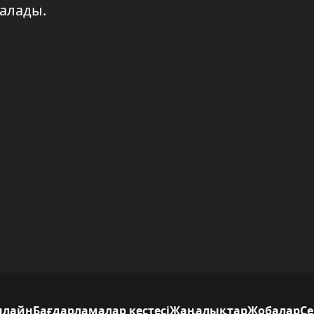
алады.
нлайн
Бағдарламалар кестесі
Жаңалықтар
Жобалар
С