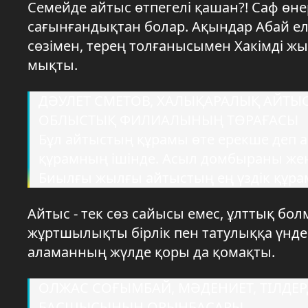
Семейде айтыс өтпегелі қашан?! Саф өнер
сағынғандықтан болар. Ақындар Абай ел
сөзімен, терең толғанысымен Хакімді жы
мықты.
ДӘУЛЕТ СМЕТОВ, ХАЛЫҚАРАЛЫҚ АЙТ
ОБЛЫСТЫҚ ФИЛИАЛЫНЫҢ ТӨРАҒАСЫ
Бұл айтыстың құрамы өте ерекше деп ай
құрамның ішінде. Асыл домбыраны жеңі
Биылғы жылғы айтыстың ең үздік құра
Айтыс - тек сөз сайысы емес, ұлттық бо
жұртшылықты бірлік пен татулыққа үндей
аламанның жүлде қоры да қомақты.
ОЛЖАС СОҒЫМБАЙ, МӘДЕНИЕТ, ТІЛДЕР
БАСШЫСЫНЫҢ ОРЫНБАСАРЫ