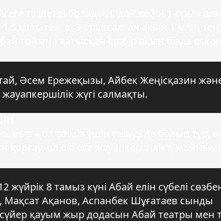
еге тігілетін болады. Одан кейін 1-орын алғ
 1.5 млн. теңге, 3-орын алған ақын 1 млн. тең
бай тойына қатысқан ешбір ақын бізде ескер
тай, Әсем Ережеқызы, Айбек Жеңісқазин жән
жауапкершілік жүгі салмақты.
ҚЫН
мыз – ол өзіміз үшін тиімді де болып тұр, ө
 қорғау, ол екі есе жауапкершілікті мойным
 12 жүйрік 8 тамыз күні Абай елін сүбелі сөзбе
в, Мақсат Ақанов, Аспанбек Шұғатаев сынды
 сүйер қауым жыр додасын Абай театры мен 