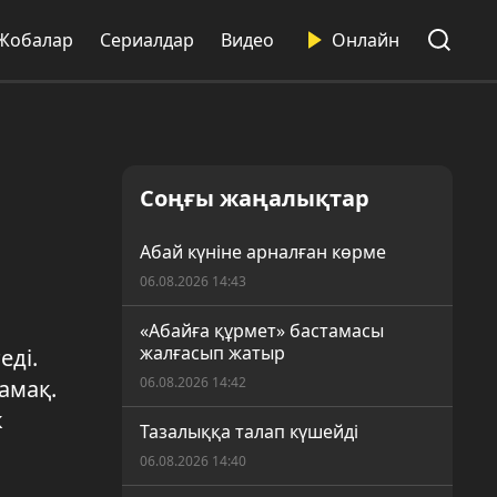
Жобалар
Сериалдар
Видео
Онлайн
Соңғы жаңалықтар
Абай күніне арналған көрме
06.08.2026 14:43
«Абайға құрмет» бастамасы
жалғасып жатыр
еді.
06.08.2026 14:42
амақ.
к
Тазалыққа талап күшейді
06.08.2026 14:40