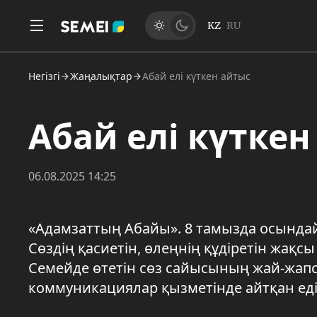
KZ
RU
Негізгі
Жаңалықтар
Абай елі күткен айтыс
Абай елі күткен
06.08.2025 14:25
«Адамзаттың Абайы». 8 тамызда осындай
Сөздің қасиетін, өлеңнің құдіретін жақс
Семейде өтетін сөз сайысының жай-жап
коммуникациялар қызметінде айтқан еді