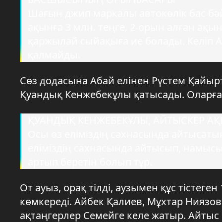
Шағын джип маркалы автокөлік бас бәйг
ақынға 3 млн. теңге, 2-орын алған ақын
қаржылай сыйақыға ие болады. Келіп А
қалмайды.
Сөз додасына Абай елінен Рүстем Қайыр
Қуандық Кенжебекұлы қатысады. Оларға 
ҚУАНДЫҚ КЕНЖЕБЕКҰЛЫ, АЙТЫСКЕР А
Осы өз еліміздің сахнасында айтысатыны
еліміздің сахнасында айтысып, намысын
артып беретін болып тұр.
От ауыз, орақ тілді, аузымен құс тістеген
көмкереді. Айбек Қалиев, Мұхтар Ниязо
ақтаңгерлер Семейге келе жатыр. Айтыс