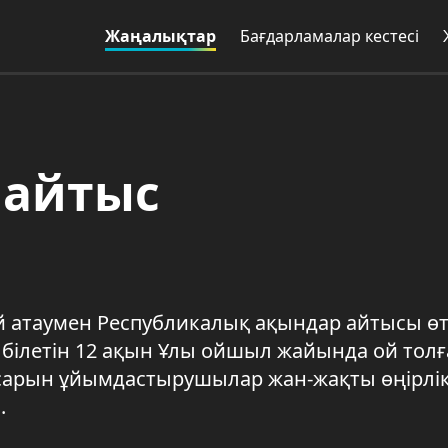
Жаңалықтар
Бағдарламалар кестесі
 айтыс
 атаумен Республикалық ақындар айтысы өт
ы білетін 12 ақын Ұлы ойшыл жайында ой толғ
сарын ұйымдастырушылар жан-жақты өңірлі
.