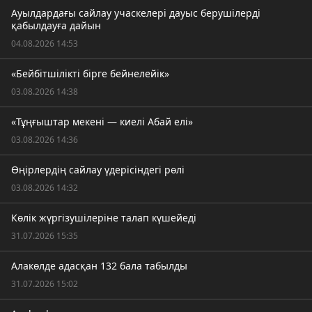
Ауылдардағы сайлау учаскелері дауыс берушілерді
қабылдауға дайын
04.08.2026 14:53
«Бейбітшілікті бірге бейнелейік»
03.08.2026 14:38
«Тұңғыштар мекені — киелі Абай елі»
03.08.2026 14:36
Өңірлердің сайлау үдерісіндегі рөлі
03.08.2026 14:32
Көлік жүргізушілеріне талап күшейеді
31.07.2026 15:35
Алакөлде адасқан 132 бала табылды
31.07.2026 15:02