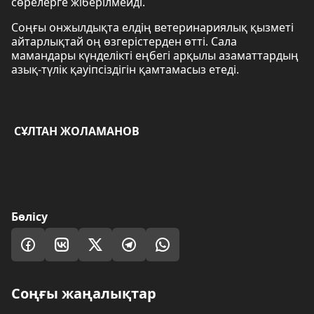
сөрелерге жіберілмейді.
Соңғы онжылдықта елдің ветеринариялық қызметі
айтарлықтай оң өзгерістерден өтті. Сала
мамандары күнделікті еңбегі арқылы азаматтардың
азық-түлік қауіпсіздігін қамтамасыз етеді.
СҰЛТАН ЖОЛАМАНОВ
Бөлісу
Соңғы жаңалықтар