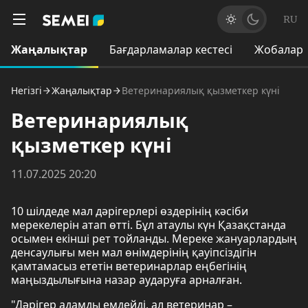
RU
Жаңалықтар
Бағдарламалар кестесі
Жобалар
Негізгі
Жаңалықтар
Ветеринариялық қызметкер күні
Ветеринариялық
қызметкер күні
11.07.2025 20:20
10 шілдеде мал дәрігерлері өздерінің кәсіби
мерекелерін атап өтті. Бұл атаулы күн Қазақстанда
осымен екінші рет тойланды. Мереке жануарлардың
денсаулығы мен мал өнімдерінің қауіпсіздігін
қамтамасыз ететін ветеринарлар еңбегінің
маңыздылығына назар аударуға арналған.
"Дәрігер адамды емдейді, ал ветеринар –