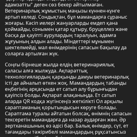
адамзатты" деген сөз бекер айтылмаған.
Ветеринарлық жұмыстың маңызы күннен-күнге
артып келеді. Сондықтан, бұл мамандарға сұраныс
жоғары. Кәсіп иелері жануарларды емдеп қана
қоймайды, сонымен қатар құтыру, бруцеллез және
басқа да қауіпті аурулардың таралуын, адамға
жұғуының алдын алады. Міндеттері мұнымен
шектелмейді, мал өнімдерінің сапасын бақылау да
соларға артылған жүк.
Соңғы бірнеше жылда елдің ветеринариялық
саласы алға жылжуда. Ақпараттық
технологиялардың қарқынды дамуы ветеринарлық
істі де айналып өткен жоқ. Мамандардың табанды
еңбегінің арқасында ет сатып алу бұрынғыдан
қауіпсіз болды. Ақпарат алақаныңда. Ет сатып
аларда QR кодқа жүгінсеңіз жеткілікті Ол арқылы
сараптаманың қорытындысын көруге болады.
Сараптама туралы айтатын болсақ, өнімнің сапасын
тексеретін мамандарға да назар аударған жөн. Әр
зертханашының өз әдісі бар. Балық өнімдер, сүт, ет
тағамдары тәжірибелі мамандардың рұқсатынсыз