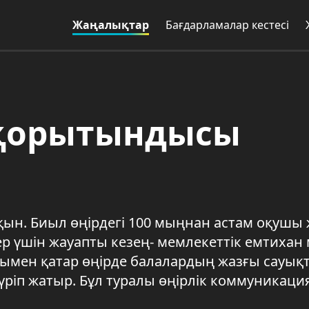
Жаңалықтар
Бағдарламалар кестесі
қорытындысы
ын. Биыл өңірдегі 100 мыңнан астам оқушы
р үшін жауапты кезең- мемлекеттік емтихан
онымен қатар өңірде балалардың жазғы сауық
іп жатыр. Бұл туралы өңірлік коммуникаци