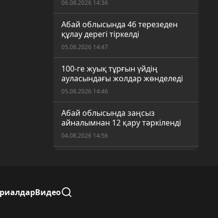
06.08.2026 14:36
Абай облысында 46 терезеден
құлау дерегі тіркелді
05.08.2026 14:47
100-ге жуық тұрғын үйдің
ауласындағы жолдар жөнделеді
05.08.2026 14:46
Абай облысында заңсыз
айналымнан 12 қару тәркіленді
04.08.2026 14:56
Семейдегі баспана бағасы
04.08.2026 14:55
Ауылдардағы сайлау учаскелері
ериалдар
Видео
дауыс берушілерді қабылдауға
дайын