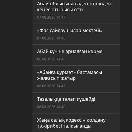
Абай облысында әдеп жөніндегі
кеңес отырысы өтті
07.08.2026 14:47
«Жас сайлаушылар мектебі»
07.08.2026 14:46
Абай күніне арналған көрме
06.08.2026 14:43
«Абайға құрмет» бастамасы
жалғасып жатыр
06.08.2026 14:42
Тазалыққа талап күшейді
06.08.2026 14:40
Жаңа салық кодексін қолдану
тәжірибесі талқыланды