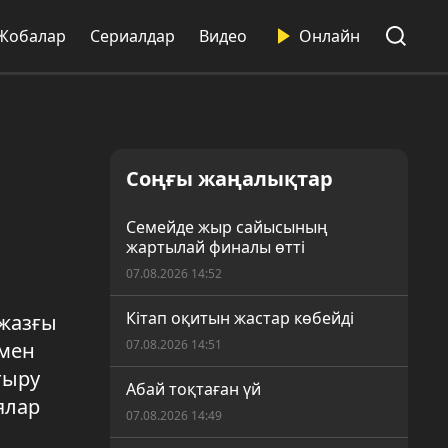
Жобалар
Сериалдар
Видео
Онлайн
Соңғы жаңалықтар
Семейде жыр сайысының
жартылай финалы өтті
07.08.2026 14:52
Кітап оқитын жастар көбейді
 жазғы
07.08.2026 14:51
 мен
тыру
Абай тоқтаған үй
ялар
07.08.2026 14:49