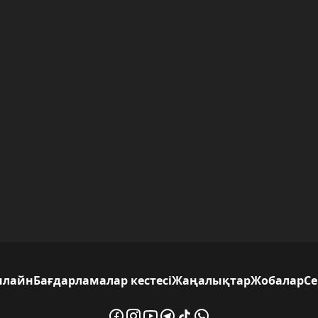
нлайн
Бағдарламалар кестесі
Жаңалықтар
Жобалар
С