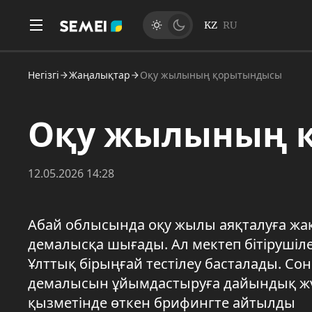
KZ
RU
Негізгі
Жаңалықтар
Оқу жылының қорытындысы
Оқу жылының 
12.05.2026 14:28
Абай облысында оқу жылы аяқталуға жақ
демалысқа шығады. Ал мектеп бітірушіле
Ұлттық бірыңғай тестілеу басталады. С
демалысын ұйымдастыруға дайындық жүр
қызметінде өткен брифингте айтылды