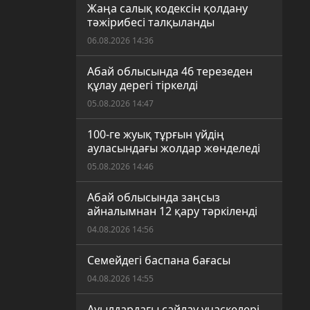
Жаңа салық кодексін қолдану
тәжірибесі талқыланды
06.08.2026 14:36
Абай облысында 46 терезеден
құлау дерегі тіркелді
05.08.2026 14:47
100-ге жуық тұрғын үйдің
ауласындағы жолдар жөнделеді
05.08.2026 14:46
Абай облысында заңсыз
айналымнан 12 қару тәркіленді
04.08.2026 14:56
Семейдегі баспана бағасы
04.08.2026 14:55
Ауылдардағы сайлау учаскелері