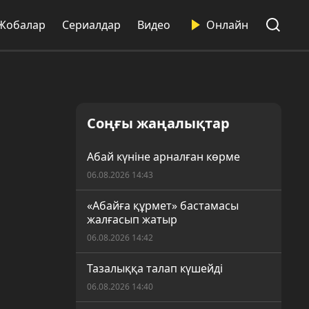
Жобалар
Сериалдар
Видео
Онлайн
Соңғы жаңалықтар
Абай күніне арналған көрме
06.08.2026 14:43
«Абайға құрмет» бастамасы
жалғасып жатыр
06.08.2026 14:42
Тазалыққа талап күшейді
06.08.2026 14:40