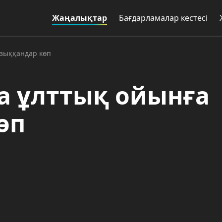
Жаңалықтар
Бағдарламалар кестесі
зыққандар көп
а ұлттық ойынға
өп