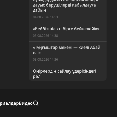
дауыс берушілерді қабылдауға
дайын
04.08.2026 14:53
«Бейбітшілікті бірге бейнелейік»
03.08.2026 14:38
«Тұңғыштар мекені — киелі Абай
елі»
03.08.2026 14:36
Өңірлердің сайлау үдерісіндегі
рөлі
03.08.2026 14:32
Көлік жүргізушілеріне талап
күшейеді
ериалдар
Видео
31.07.2026 15:35