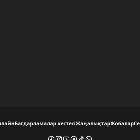
нлайн
Бағдарламалар кестесі
Жаңалықтар
Жобалар
С