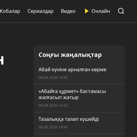
Жобалар
Сериалдар
Видео
Онлайн
н
Соңғы жаңалықтар
Абай күніне арналған көрме
06.08.2026 14:43
«Абайға құрмет» бастамасы
жалғасып жатыр
06.08.2026 14:42
Тазалыққа талап күшейді
06.08.2026 14:40