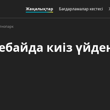
Жаңалықтар
Бағдарламалар кестесі
этнопарк
ебайда киіз үйде