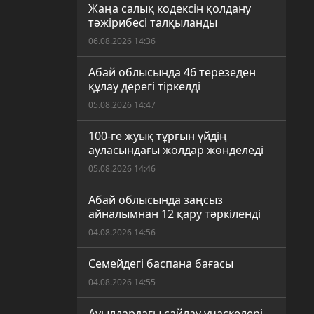
Жаңа салық кодексін қолдану
тәжірибесі талқыланды
06.08.2026 14:36
Абай облысында 46 терезеден
құлау дерегі тіркелді
05.08.2026 14:47
100-ге жуық тұрғын үйдің
ауласындағы жолдар жөнделеді
05.08.2026 14:46
Абай облысында заңсыз
айналымнан 12 қару тәркіленді
04.08.2026 14:56
Семейдегі баспана бағасы
04.08.2026 14:55
Ауылдардағы сайлау учаскелері