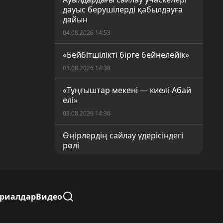
дауыс берушілерді қабылдауға
дайын
04.08.2026 14:53
«Бейбітшілікті бірге бейнелейік»
03.08.2026 14:38
«Тұңғыштар мекені — киелі Абай
елі»
03.08.2026 14:36
Өңірлердің сайлау үдерісіндегі
рөлі
03.08.2026 14:32
Көлік жүргізушілеріне талап
күшейеді
ериалдар
Видео
31.07.2026 15:35