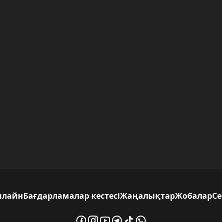
нлайн
Бағдарламалар кестесі
Жаңалықтар
Жобалар
С