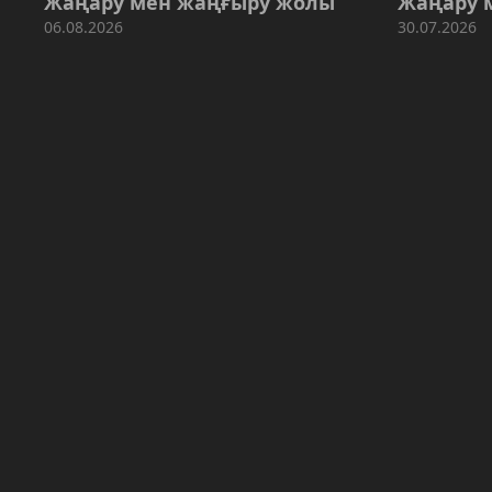
Жаңару мен жаңғыру жолы
Жаңару 
06.08.2026
30.07.2026