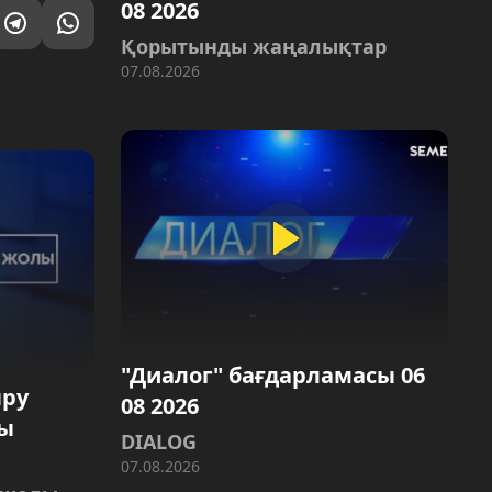
08 2026
Қорытынды жаңалықтар
07.08.2026
"Диалог" бағдарламасы 06
ыру
08 2026
сы
DIALOG
07.08.2026