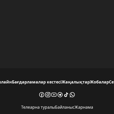
нлайн
Бағдарламалар кестесі
Жаңалықтар
Жобалар
С
Телеарна туралы
Байланыс
Жарнама