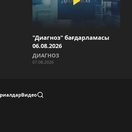
"Диагноз" бағдарламасы
06.08.2026
ДИАГНОЗ
07.08.2026
ериалдар
Видео