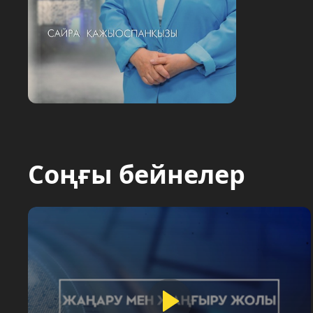
Соңғы бейнелер