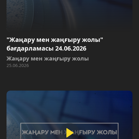
"Жаңару мен жаңғыру жолы"
бағдарламасы 24.06.2026
Жаңару мен жаңғыру жолы
25.06.2026