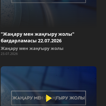
"Жаңару мен жаңғыру жолы"
бағдарламасы 22.07.2026
Жаңару мен жаңғыру жолы
23.07.2026