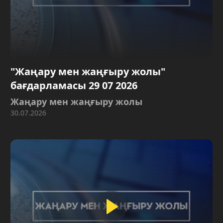
"Жаңару мен жаңғыру жолы"
бағдарламасы 29 07 2026
Жаңару мен жаңғыру жолы
30.07.2026