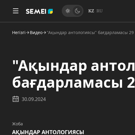
KZ
RU
Негізгі
Видео
"Ақындар антологиясы" бағдарламасы 29 
"Ақындар анто
бағдарламасы 29
30.09.2024
Жоба
АҚЫНДАР АНТОЛОГИЯСЫ