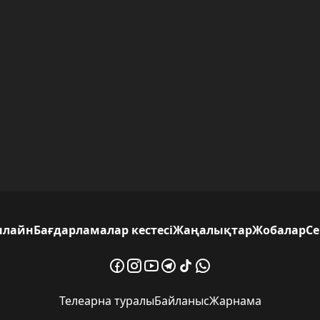
нлайн
Бағдарламалар кестесі
Жаңалықтар
Жобалар
С
Телеарна туралы
Байланыс
Жарнама