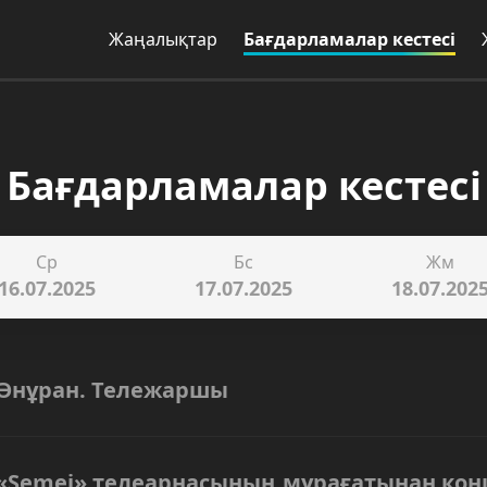
Жаңалықтар
Бағдарламалар кестесі
Бағдарламалар кестесі
Ср
Бс
Жм
16.07.2025
17.07.2025
18.07.202
Әнұран. Тележаршы
«Semei» телеарнасының мұрағатынан кон