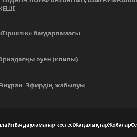
КЕШІ
«Тіршілік» бағдарламасы
Арнадағңы әуен (клипы)
Әнұран. Эфирдің жабылуы
нлайн
Бағдарламалар кестесі
Жаңалықтар
Жобалар
С