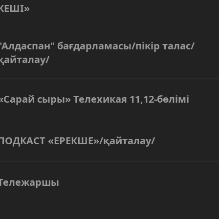
КЕШІ»
"Алдаспан" бағдарламасы/пікір талас/
қайталау/
«Сарай сыры» Телехикая 11,12-бөлімі
ПОДКАСТ «ЕРЕКШЕ»/қайталау/
Тележаршы