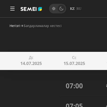
KZ
RU
Негізгі
Бағдарламалар кестесі
Дс
Сс
14.07.2025
15.07.2025
07:00
07:05