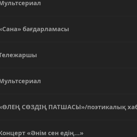
Мультсериал
«Сана» бағдарламасы
Тележаршы
Мультсериал
«ӨЛЕҢ СӨЗДІҢ ПАТШАСЫ»/поэтикалық хаб
Концерт «Әнім сен едің...»