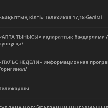
«Бақыттың кілті» Телехикая 17,18-бөлімі
«АПТА ТЫНЫСЫ» ақпараттық бағдарлама /
түпнұсқа/
«ПУЛЬС НЕДЕЛИ» информационная прогр
/оригинал/
Тележаршы
ГҮЛДАНА НОҒАЙБАЕВАНЫҢ ШЫҒАРМАШЫ