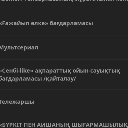
«Ғажайып өлке» бағдарламасы
Мультсериал
«Сенбі-like» ақпараттық ойын-сауықтық
бағдарламасы /қайталау/
Тележаршы
«БҮРКІТ ПЕН АИШАНЫҢ ШЫҒАРМАШЫЛЫҚ