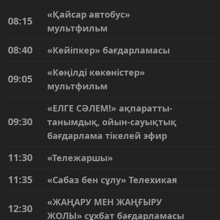
«Қайсар автобус»
08:15
мультфильм
08:40
«Кейіпкер» бағдарламасы
«Көңілді көкөністер»
09:05
мультфильм
«ЕЛГЕ СӘЛЕМ!» ақпаратты-
09:30
танымдық, ойын-сауықтық
бағдарлама тікелей эфир
11:30
«Тележаршы»
11:35
«Сабаз бен сұлу» Телехикая
«ЖАҢАРУ МЕН ЖАҢҒЫРУ
12:30
ЖОЛЫ» сұхбат бағдарламасы