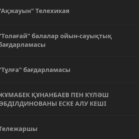
"Ақжауын" Телехикая
"Толағай" балалар ойын-сауықтық
бағдарламасы
"Тұлға" бағдарламасы
ЖҰМАБЕК ҚҰНАНБАЕВ ПЕН КҮЛӘШ
ӘБДІЛДИНОВАНЫ ЕСКЕ АЛУ КЕШІ
Тележаршы