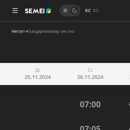
KZ
RU
Негізгі
Бағдарламалар кестесі
Дс
Сс
25.11.2024
26.11.2024
07:00
07:05