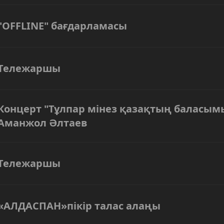
"OFFLINE" бағдарламасы
Тележаршы
Концерт "Тұлпар мінез қазақтың баласым
Аманжол Әлтаев
Тележаршы
«АЛДАСПАН»пікір талас алаңы