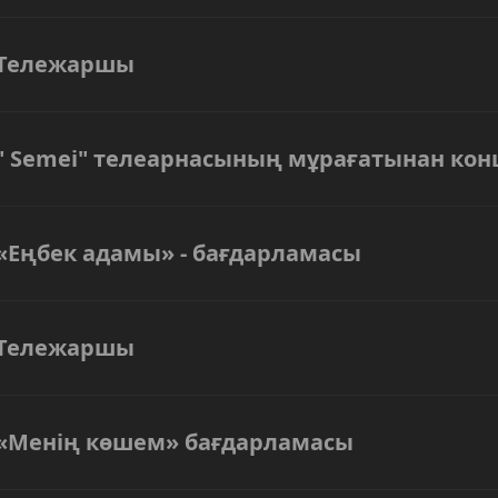
Тележаршы
" Semei" телеарнасының мұрағатынан кон
«Еңбек адамы» - бағдарламасы
Тележаршы
«Менің көшем» бағдарламасы