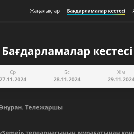
Жаңалықтар
Бағдарламалар кестесі
Бағдарламалар кестесі
Ср
Бс
Жм
27.11.2024
28.11.2024
29.11.202
Әнұран. Тележаршы
«Semei» телеарнасының мұрағатынан кон