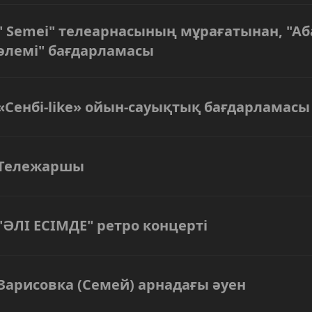
" Semei" телеарнасының мұрағатынан, "Аб
әлемі" бағдарламасы
«Сенбі-like» ойын-сауықтық бағдарламасы
Тележаршы
"ӘЛІ ЕСІМДЕ" ретро концерті
Зарисовка (Семей) арнадағы әуен