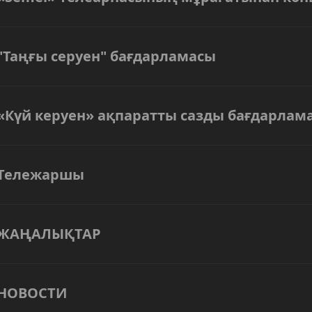
"Таңғы серуен" бағдарламасы
«Күй керуен» ақпаратты сазды бағдарлам
Тележаршы
ЖАҢАЛЫҚТАР
НОВОСТИ