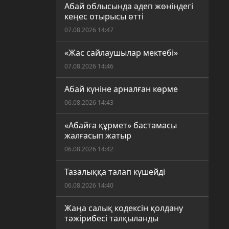
Абай облысында әдеп жөніндегі
кеңес отырысы өтті
07.08.2026 14:47
«Жас сайлаушылар мектебі»
07.08.2026 14:46
Абай күніне арналған көрме
06.08.2026 14:43
«Абайға құрмет» бастамасы
жалғасып жатыр
06.08.2026 14:42
Тазалыққа талап күшейді
06.08.2026 14:40
Жаңа салық кодексін қолдану
тәжірибесі талқыланды