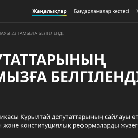
Жаңалықтар
Бағдарламалар кестесі
АУЫ 23 ТАМЫЗҒА БЕЛГІЛЕНДІ
УТАТТАРЫНЫҢ
МЫЗҒА БЕЛГІЛЕНД
ликасы Құрылтай депутаттарының сайлауы өте
ын және конституциялық реформаларды жүзег