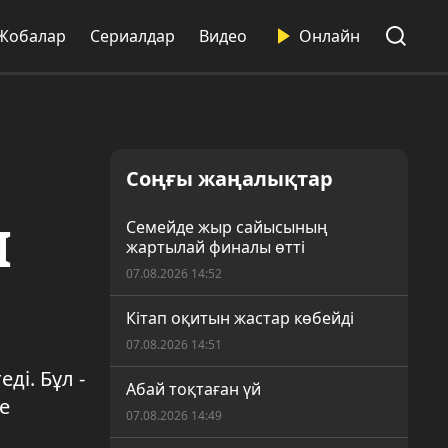
Жобалар
Сериалдар
Видео
Онлайн
Соңғы жаңалықтар
І
Семейде жыр сайысының
жартылай финалы өтті
07.08.2026 14:52
Кітап оқитын жастар көбейді
07.08.2026 14:51
ді. Бұл -
Абай тоқтаған үй
е
07.08.2026 14:49