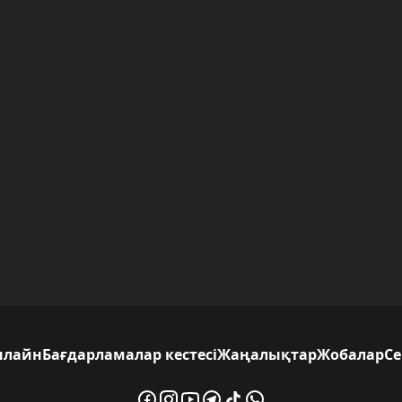
нлайн
Бағдарламалар кестесі
Жаңалықтар
Жобалар
С