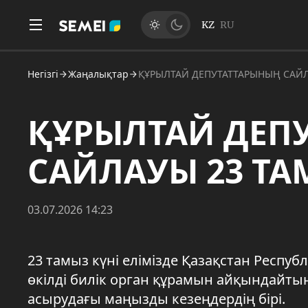
KZ
RU
Негізгі
Жаңалықтар
ҚҰРЫЛТАЙ ДЕПУТАТТАРЫНЫҢ САЙЛ
ҚҰРЫЛТАЙ ДЕП
САЙЛАУЫ 23 ТА
03.07.2026 14:23
23 тамыз күні елімізде Қазақстан Респуб
өкілді билік орган құрамын айқындайт
асырудағы маңызды кезеңдердің бірі.