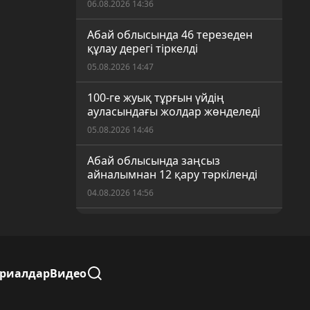
06.08.2026 14:36
Абай облысында 46 терезеден
құлау дерегі тіркелді
05.08.2026 14:47
100-ге жуық тұрғын үйдің
ауласындағы жолдар жөнделеді
05.08.2026 14:46
Абай облысында заңсыз
айналымнан 12 қару тәркіленді
04.08.2026 14:56
Семейдегі баспана бағасы
04.08.2026 14:55
Ауылдардағы сайлау учаскелері
ериалдар
Видео
дауыс берушілерді қабылдауға
дайын