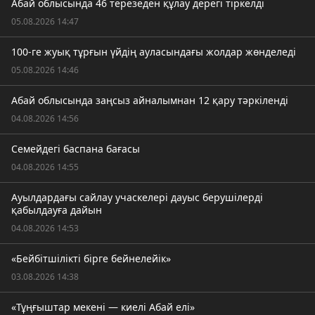
Абай облысында 46 терезеден құлау дерегі тіркелді
05.08.2026 14:47
100-ге жуық тұрғын үйдің ауласындағы жолдар жөнделеді
05.08.2026 14:46
Абай облысында заңсыз айналымнан 12 қару тәркіленді
04.08.2026 14:56
Семейдегі баспана бағасы
04.08.2026 14:55
Ауылдардағы сайлау учаскелері дауыс берушілерді
қабылдауға дайын
04.08.2026 14:53
«Бейбітшілікті бірге бейнелейік»
03.08.2026 14:38
«Тұңғыштар мекені — киелі Абай елі»