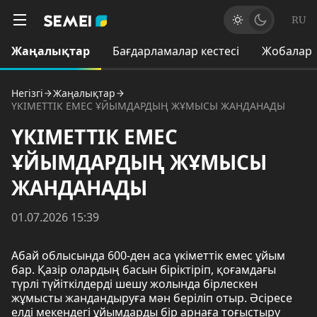
RU
Жаңалықтар
Бағдарламалар кестесі
Жобалар
Негізгі
Жаңалықтар
ҮКІМЕТТІК ЕМЕС ҰЙЫМДАРДЫҢ ЖҰМЫСЫ ЖАНДАНАДЫ
ҮКІМЕТТІК ЕМЕС
ҰЙЫМДАРДЫҢ ЖҰМЫСЫ
ЖАНДАНАДЫ
01.07.2026 15:39
Абай облысында 600-ден аса үкіметтік емес ұйым
бар. Қазір олардың басын біріктіріп, қоғамдағы
түрлі түйіткілдерді шешу жолында бірлескен
жұмысты жандандыруға мән беріліп отыр. Әсіресе
елді мекендегі ұйымдарды бір арнаға тоғыстыру