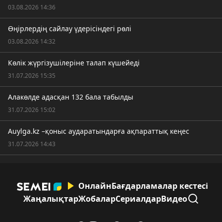
03.08.2026 14:36
Өңірлердің сайлау үдерісіндегі рөлі
03.08.2026 14:32
Көлік жүргізушілеріне талап күшейеді
31.07.2026 15:35
Алакөлде адасқан 132 бала табылды
31.07.2026 15:02
Auylga.kz –қоныс аударатындарға ақпараттық кеңес
31.07.2026 14:43
Онлайн
Бағдарламалар кестесі
Жаңалықтар
Жобалар
Сериалдар
Видео