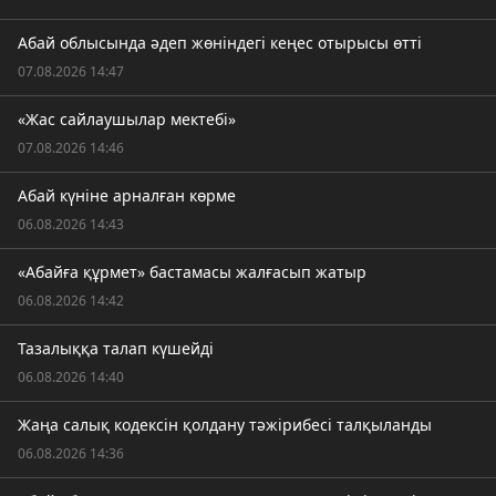
Абай облысында әдеп жөніндегі кеңес отырысы өтті
07.08.2026 14:47
«Жас сайлаушылар мектебі»
07.08.2026 14:46
Абай күніне арналған көрме
06.08.2026 14:43
«Абайға құрмет» бастамасы жалғасып жатыр
06.08.2026 14:42
Тазалыққа талап күшейді
06.08.2026 14:40
Жаңа салық кодексін қолдану тәжірибесі талқыланды
06.08.2026 14:36