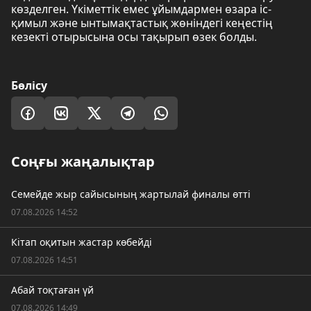
көзделген. Үкіметтік емес ұйымдармен өзара іс-
қимыл және ынтымақтастық жөніндегі кеңестің
кезекті отырысына осы тақырып өзек болды.
Бөлісу
Соңғы жаңалықтар
Семейде жыр сайысының жартылай финалы өтті
07.08.2026 14:52
Кітап оқитын жастар көбейді
07.08.2026 14:51
Абай тоқтаған үй
07.08.2026 14:49