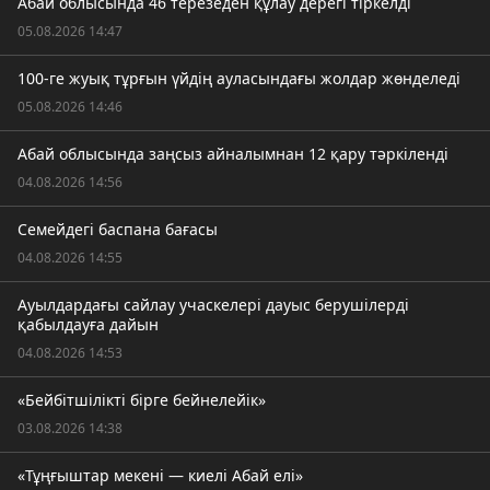
Абай облысында 46 терезеден құлау дерегі тіркелді
05.08.2026 14:47
100-ге жуық тұрғын үйдің ауласындағы жолдар жөнделеді
05.08.2026 14:46
Абай облысында заңсыз айналымнан 12 қару тәркіленді
04.08.2026 14:56
Семейдегі баспана бағасы
04.08.2026 14:55
Ауылдардағы сайлау учаскелері дауыс берушілерді
қабылдауға дайын
04.08.2026 14:53
«Бейбітшілікті бірге бейнелейік»
03.08.2026 14:38
«Тұңғыштар мекені — киелі Абай елі»