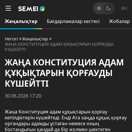
RU
Жаңалықтар
Бағдарламалар кестесі
Жобалар
Негізгі
Жаңалықтар
ЖАҢА КОНСТИТУЦИЯ АДАМ ҚҰҚЫҚТАРЫН ҚОРҒАУДЫ
КҮШЕЙТТІ
ЖАҢА КОНСТИТУЦИЯ АДАМ
ҚҰҚЫҚТАРЫН ҚОРҒАУДЫ
КҮШЕЙТТІ
30.06.2026 17:20
Жаңа Конституция адам құқықтарын қорғау
кепілдіктерін күшейтеді. Енді Ата заңда құқық қорғау
органдары адамды ұстаған немесе оның
бостандығын қандай да бір жолмен шектеген