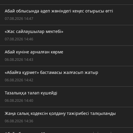
Абай облысында әдеп жөніндегі кеңес отырысы өтті
07.08.2026 14:47
«Жас сайлаушылар мектебі»
07.08.2026 14:46
Абай күніне арналған көрме
06.08.2026 14:43
«Абайға құрмет» бастамасы жалғасып жатыр
06.08.2026 14:42
Тазалыққа талап күшейді
06.08.2026 14:40
Жаңа салық кодексін қолдану тәжірибесі талқыланды
06.08.2026 14:36