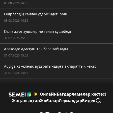
03.08.2026 14:36
Өңірлердің сайлау үдерісіндегі рөлі
03.08.2026 14:32
Көлік жүргізушілеріне талап күшейеді
31.07.2026 15:35
Алакөлде адасқан 132 бала табылды
31.07.2026 15:02
Auylga.kz –қоныс аударатындарға ақпараттық кеңес
31.07.2026 14:43
Онлайн
Бағдарламалар кестесі
Жаңалықтар
Жобалар
Сериалдар
Видео