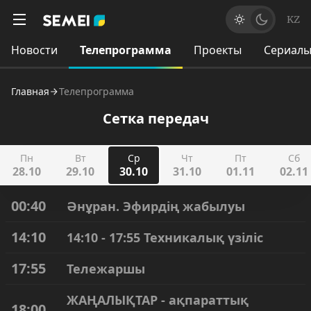
KZ
Новости
Телепрограмма
Проекты
Сериал
Главная
Телепрограмма
Сетка передач
Пн
Вт
Ср
Чт
Пт
Сб
28.10
29.10
30.10
31.10
01.11
02.11
00:40
Әнұран. Эфирдің жабылуы
14:10
14:10 - 17:55 Техникалық үзіліс
17:55
Тележаршы
ЖАҢАЛЫҚТАР - ақпараттық
18:00