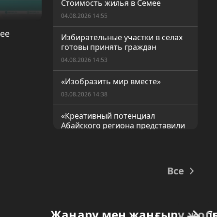
Стоимость жилья в Семее
04.08.2026 14:55
ее
Избирательные участки в селах
готовы принять граждан
04.08.2026 14:53
«Изобразить мир вместе»
03.08.2026 14:38
«Креативный потенциал
Абайского региона представили
в столице»
03.08.2026 14:36
Роль регионов в избирательном
Все
процессе
03.08.2026 14:32
Жаңару мен жаңғыру жол
С
В Казахстане вносятся