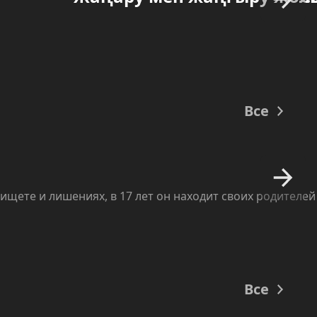
изменения в ПДД
31.07.2026 15:35
На озере Алаколь найдены 132
потерявшихся ребенка
31.07.2026 15:02
Все
Сайт Auylga.kz упрощает переезд
в сельскую местность
31.07.2026 14:43
Вакцинация — эффективный
ищете и лишениях, в 17 лет он находит своих родителей
способ защиты от
инфекционных заболеваний
30.07.2026 14:34
Школы готовятся к новому
учебному году
Все
30.07.2026 14:33