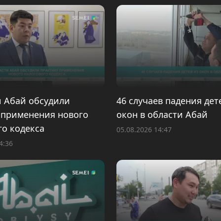
и Абай обсудили
46 случаев падения дет
 применения нового
окон в области Абай
го кодекса
05.08.2026 14:47
4:36