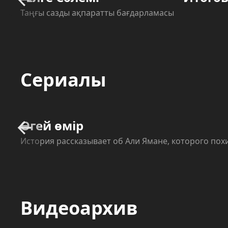
Таңғы сазды ақпаратты бағдарламасы
Сериалы
Өгей өмір
История рассказывает об Али Ямане, которого похи
Видеоархив