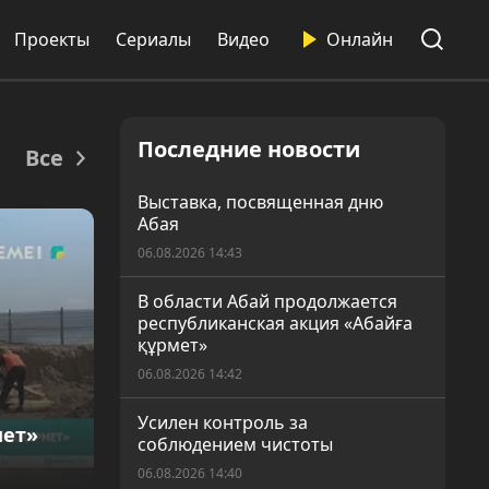
Проекты
Сериалы
Видео
Онлайн
Последние новости
Все
Выставка, посвященная дню
Абая
06.08.2026 14:43
В области Абай продолжается
республиканская акция «Абайға
құрмет»
06.08.2026 14:42
Усилен контроль за
мет»
соблюдением чистоты
06.08.2026 14:40