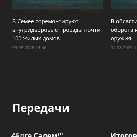
В Семее отремонтируют
В област
внутридворовые проезды почти
оборота 
100 жилых домов
оружия
05.08.2026 14:46
04.08.2026 1
Передачи
"Елге Сәлем!"
Итогов