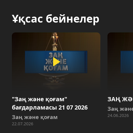
Ұқсас бейнелер
"Заң және қоғам"
ЗАҢ ЖӘН
бағдарламасы 21 07 2026
Заң жән
24.06.2026
Заң және қоғам
22.07.2026