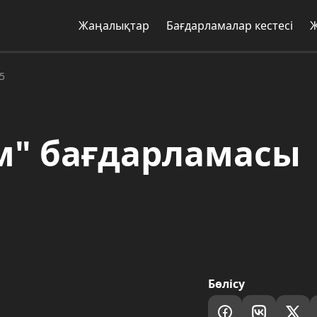
Жаңалықтар
Бағдарламалар кестесі
5
м" бағдарламасы
Бөлісу