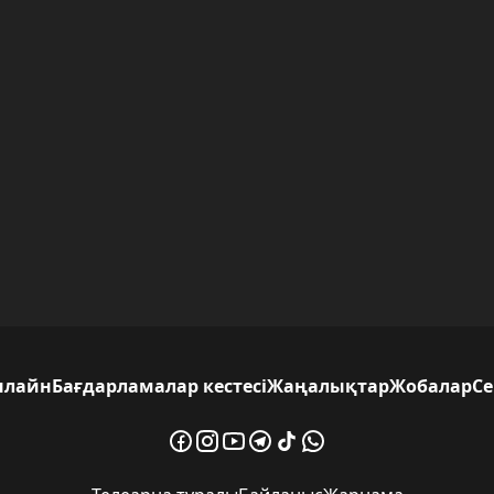
нлайн
Бағдарламалар кестесі
Жаңалықтар
Жобалар
С