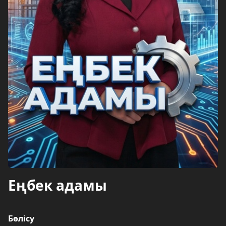
Еңбек адамы
Бөлісу