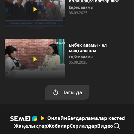
болашаққа бастар жол
Еңбек адамы
08.09.2025
Еңбек адамы - ел
мақтанышы
Еңбек адамы
05.09.2025
Тағы да
Онлайн
Бағдарламалар кестесі
Жаңалықтар
Жобалар
Сериалдар
Видео