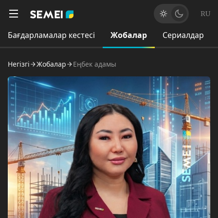
RU
Бағдарламалар кестесі
Жобалар
Сериалдар
Негізгі
Жобалар
Еңбек адамы