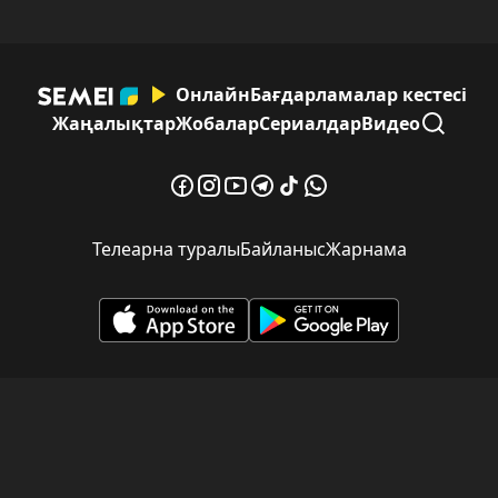
Онлайн
Бағдарламалар кестесі
Жаңалықтар
Жобалар
Сериалдар
Видео
Телеарна туралы
Байланыс
Жарнама