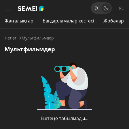
RU
Жаңалықтар
Бағдарламалар кестесі
Жобалар
Негізгі
Мультфильмдер
Мультфильмдер
Ештеңе табылмады...